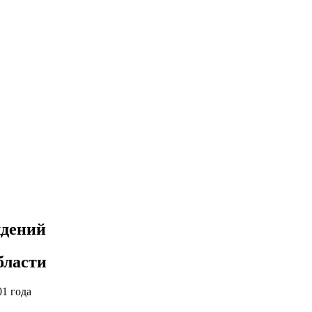
ждений
бласти
01 года